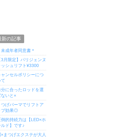
最新の記事
＊未成年者同意書＊
【3月限定】パリジェンヌ
ッシュリフト¥3300
キャンセルポリシーにつ
いて
自分に合ったロッドを選
ばないと×
まつげパーマでリフトア
ップ効果◎
圧倒的持続力は【LED×ホ
ールド】です♪
眉×まつげエクステが大人