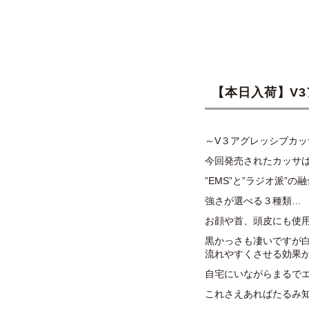
【本日入荷】V3
～V３アグレッシブカッサR
今回発売されたカッサ
”EMS”と”ラジオ派”の
強さが選べる３種類…
お顔や首、頭皮にも使
黒かっさも凄いですが
流れやすくさせる効果
自宅にいながらまるで
これさえあればたるみ