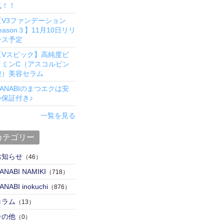
気！！
【V3ファンデーション
eason３】11月10日リリ
ース予定
【Vスピック】高純度ビ
タミンC（アスコルビン
酸）美容セラム
ANABIのまつエクは安
心保証付き♪
一覧を見る
カテゴリー
お知らせ
（46）
ANABI NAMIKI
（718）
ANABI inokuchi
（876）
コラム
（13）
その他
（0）