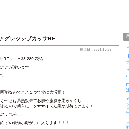
アグレッシブカッサRF！
投稿日：2021.10.28
F～ ￥38,280-税込
ラ
はここが違います！
融合…
用可能なのでこれ１つで常に大活躍！
白かっさは温熱効果でお肌や脂肪を柔らかくし
があるので簡単にエクササイズ効果が期待できます！
エステ気分…
知らずの最強小顔が手に入ります！！！