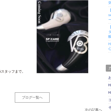
s
H
biスタッフまで。
H
H
ブログ一覧へ
次の記事へ