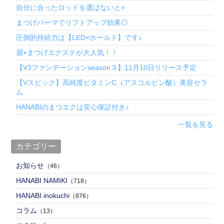
自分に合ったロッドを選ばないと×
まつげパーマでリフトアップ効果◎
圧倒的持続力は【LED×ホールド】です♪
眉×まつげエクステが大人気！！
【V3ファンデーションseason３】11月10日リリース予定
【Vスピック】高純度ビタミンC（アスコルビン酸）美容セラ
ム
HANABIのまつエクは安心保証付き♪
一覧を見る
カテゴリー
お知らせ
（46）
HANABI NAMIKI
（718）
HANABI inokuchi
（876）
コラム
（13）