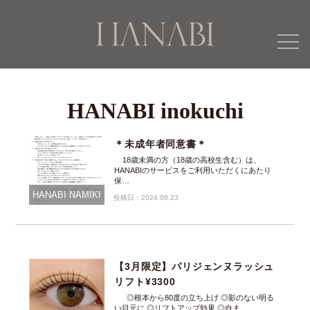
menu
HANABI inokuchi
＊未成年者同意書＊
18歳未満の方（18歳の高校生含む）は、
HANABIのサービスをご利用いただくにあたり
保…
HANABI NAMIKI
投稿日：2024.08.23
【3月限定】パリジェンヌラッシュ
リフト¥3300
◎根本から80度の立ち上げ ◎影のない明る
い目元に ◎リフトアップ効果 ◎自ま…