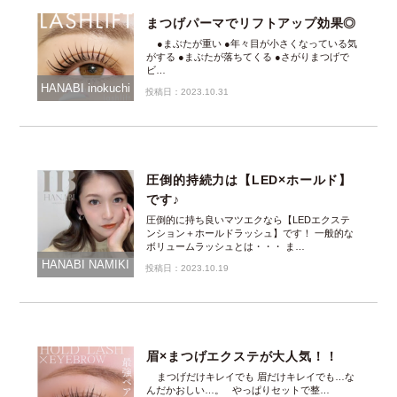
まつげパーマでリフトアップ効果◎
●まぶたが重い ●年々目が小さくなっている気
がする ●まぶたが落ちてくる ●さがりまつげで
ビ…
HANABI inokuchi
投稿日：2023.10.31
圧倒的持続力は【LED×ホールド】
です♪
圧倒的に持ち良いマツエクなら【LEDエクステ
ンション＋ホールドラッシュ】です！ 一般的な
ボリュームラッシュとは・・・ ま…
HANABI NAMIKI
投稿日：2023.10.19
眉×まつげエクステが大人気！！
まつげだけキレイでも 眉だけキレイでも…な
んだかおしい…。 やっぱりセットで整…