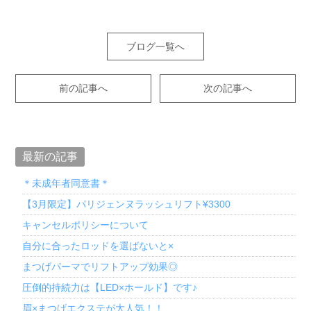
ブログ一覧へ
前の記事へ
次の記事へ
最新の記事
＊未成年者同意書＊
【3月限定】パリジェンヌラッシュリフト¥3300
キャンセルポリシーについて
自分に合ったロッドを選ばないと×
まつげパーマでリフトアップ効果◎
圧倒的持続力は【LED×ホールド】です♪
眉×まつげエクステが大人気！！