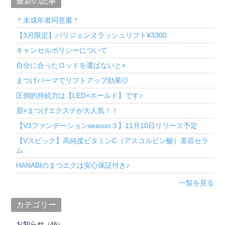
最新の記事
＊未成年者同意書＊
【3月限定】パリジェンヌラッシュリフト¥3300
キャンセルポリシーについて
自分に合ったロッドを選ばないと×
まつげパーマでリフトアップ効果◎
圧倒的持続力は【LED×ホールド】です♪
眉×まつげエクステが大人気！！
【V3ファンデーションseason３】11月10日リリース予定
【Vスピック】高純度ビタミンC（アスコルビン酸）美容セラ
ム
HANABIのまつエクは安心保証付き♪
一覧を見る
カテゴリー
お知らせ
（46）