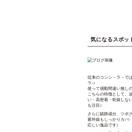
気になるスポッ
従来のコンシ－ラ－で
ラ-♪
使って感動間違い無しの
こちらの特徴として、
い・高密着・乾燥しな
も注目♪
さらに鎮静成分、ツボク
紫外線もしっかりカバ-（
応しい逸品です♪