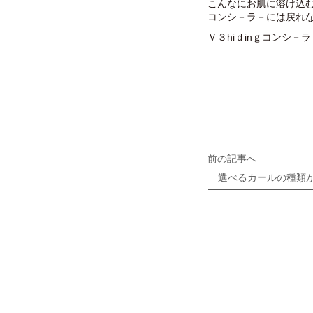
こんなにお肌に溶け込
コンシ－ラ－には戻れな
Ｖ３hiｄinｇコンシ－ラ－
前の記事へ
選べるカールの種類