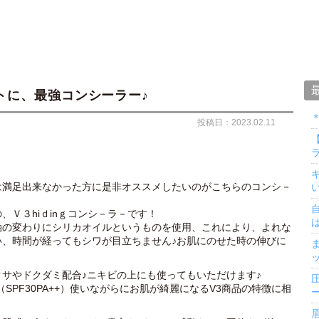
トに、最強コンシーラー♪
投稿日：2023.02.11
ラ
は満足出来なかった方に是非オススメしたいのがこちらのコンシ－
、Ｖ３hiｄinｇコンシ－ラ－です！
油の変わりにシリカオイルというものを使用、これにより、よれな
い、時間が経ってもシワが目立ちません♪お肌にのせた時の伸びに
サやドクダミ配合♪ニキビの上にも使ってもいただけます♪
SPF30PA++）使いながらにお肌が綺麗になるV3商品の特徴に相