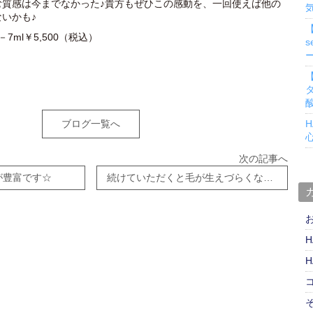
む質感は今までなかった♪貴方もぜひこの感動を、一回使えば他の
いかも♪
7ml￥5,500（税込）
s
ブログ一覧へ
H
次の記事へ
が豊富です☆
続けていただくと毛が生えづらくなる？！
H
H