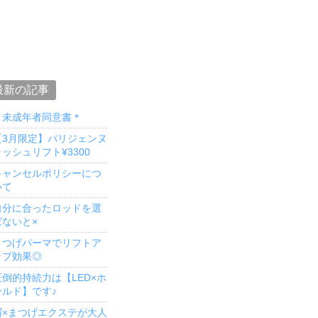
最新の記事
＊未成年者同意書＊
【3月限定】パリジェンヌ
ッシュリフト¥3300
キャンセルポリシーにつ
いて
自分に合ったロッドを選
ばないと×
まつげパーマでリフトア
ップ効果◎
圧倒的持続力は【LED×ホ
ールド】です♪
眉×まつげエクステが大人