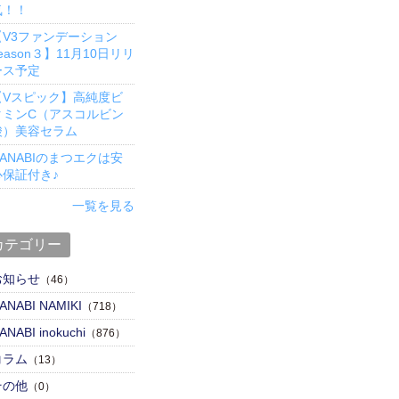
気！！
【V3ファンデーション
eason３】11月10日リリ
ース予定
【Vスピック】高純度ビ
タミンC（アスコルビン
酸）美容セラム
ANABIのまつエクは安
心保証付き♪
一覧を見る
カテゴリー
お知らせ
（46）
ANABI NAMIKI
（718）
ANABI inokuchi
（876）
コラム
（13）
その他
（0）