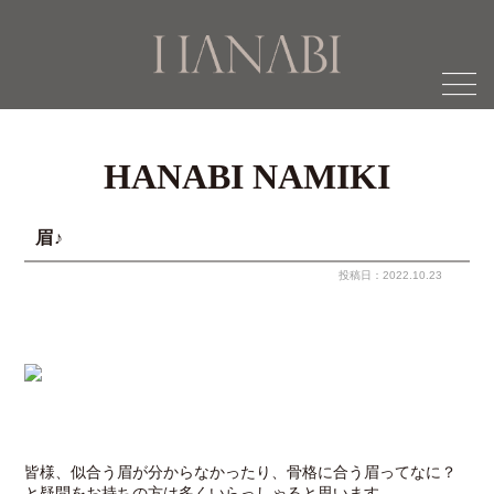
menu
HANABI NAMIKI
眉♪
投稿日：2022.10.23
皆様、似合う眉が分からなかったり、骨格に合う眉ってなに？
と疑問をお持ちの方は多くいらっしゃると思います。