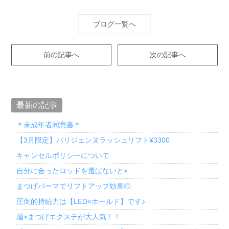
ブログ一覧へ
前の記事へ
次の記事へ
最新の記事
＊未成年者同意書＊
【3月限定】パリジェンヌラッシュリフト¥3300
キャンセルポリシーについて
自分に合ったロッドを選ばないと×
まつげパーマでリフトアップ効果◎
圧倒的持続力は【LED×ホールド】です♪
眉×まつげエクステが大人気！！