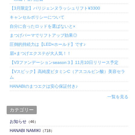
【3月限定】パリジェンヌラッシュリフト¥3300
キャンセルポリシーについて
自分に合ったロッドを選ばないと×
まつげパーマでリフトアップ効果◎
圧倒的持続力は【LED×ホールド】です♪
眉×まつげエクステが大人気！！
【V3ファンデーションseason３】11月10日リリース予定
【Vスピック】高純度ビタミンC（アスコルビン酸）美容セラ
ム
HANABIのまつエクは安心保証付き♪
一覧を見る
カテゴリー
お知らせ
（46）
HANABI NAMIKI
（718）