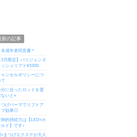
最新の記事
＊未成年者同意書＊
【3月限定】パリジェンヌ
ッシュリフト¥3300
キャンセルポリシーにつ
いて
自分に合ったロッドを選
ばないと×
まつげパーマでリフトア
ップ効果◎
圧倒的持続力は【LED×ホ
ールド】です♪
眉×まつげエクステが大人