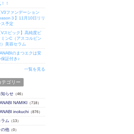
気！！
【V3ファンデーション
eason３】11月10日リリ
ース予定
【Vスピック】高純度ビ
タミンC（アスコルビン
酸）美容セラム
ANABIのまつエクは安
心保証付き♪
一覧を見る
カテゴリー
お知らせ
（46）
ANABI NAMIKI
（718）
ANABI inokuchi
（876）
コラム
（13）
その他
（0）