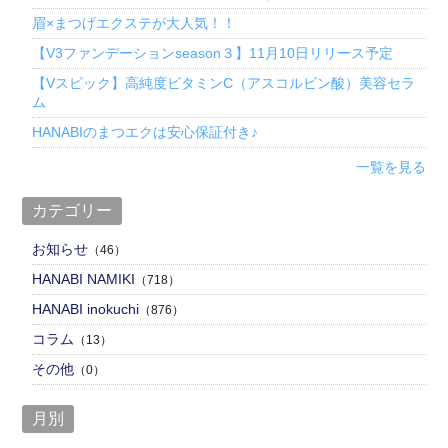
眉×まつげエクステが大人気！！
【V3ファンデーションseason３】11月10日リリース予定
【Vスピック】高純度ビタミンC（アスコルビン酸）美容セラ
ム
HANABIのまつエクは安心保証付き♪
一覧を見る
カテゴリー
お知らせ
（46）
HANABI NAMIKI
（718）
HANABI inokuchi
（876）
コラム
（13）
その他
（0）
月別