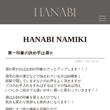
menu
HANABI NAMIKI
第一印象の決め手は眉☆
投稿日：2021.05.03
眉が変わればお顔の印象がグッとアップします！！！
眉毛の形や濃さなどで悩まれている方は結構多く
前髪で隠していますなどのお声をよく頂きますが
プロのお手入れをすればするほどその悩みは消え
いつしかご自分でも扱いやすい眉へと変わっていきます！！
眉はお顔の印象を変えるだけでなく
気分も変わり気持ちも前向きになります！！
同時にまつ毛の施術も可能なので