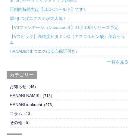
まつげパーマでリフトアップ効果◎
圧倒的持続力は【LED×ホールド】です♪
眉×まつげエクステが大人気！！
【V3ファンデーションseason３】11月10日リリース予定
【Vスピック】高純度ビタミンC（アスコルビン酸）美容セラ
ム
HANABIのまつエクは安心保証付き♪
一覧を見る
カテゴリー
お知らせ
（46）
HANABI NAMIKI
（718）
HANABI inokuchi
（876）
コラム
（13）
その他
（0）