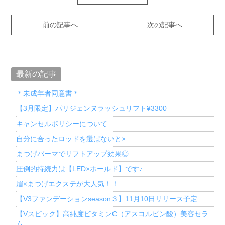
前の記事へ
次の記事へ
最新の記事
＊未成年者同意書＊
【3月限定】パリジェンヌラッシュリフト¥3300
キャンセルポリシーについて
自分に合ったロッドを選ばないと×
まつげパーマでリフトアップ効果◎
圧倒的持続力は【LED×ホールド】です♪
眉×まつげエクステが大人気！！
【V3ファンデーションseason３】11月10日リリース予定
【Vスピック】高純度ビタミンC（アスコルビン酸）美容セラ
ム