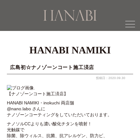
menu
HANABI NAMIKI
広島初☆ナノゾーンコート施工済店
投稿日：2020.09.30
.
【ナノゾーンコート施工済店】
HANABI NAMIKI・inokuchi 両店舗
@nano.labo さんに
ナノゾーンコーティングをしていただいております。
ナノソルCCよりも濃い酸化チタンを噴射！
光触媒で
除菌、除ウィルス、抗菌、抗アレルゲン、防力ビ、