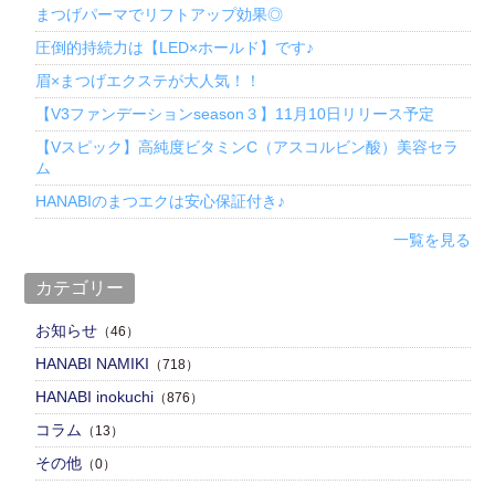
まつげパーマでリフトアップ効果◎
圧倒的持続力は【LED×ホールド】です♪
眉×まつげエクステが大人気！！
【V3ファンデーションseason３】11月10日リリース予定
【Vスピック】高純度ビタミンC（アスコルビン酸）美容セラ
ム
HANABIのまつエクは安心保証付き♪
一覧を見る
カテゴリー
お知らせ
（46）
HANABI NAMIKI
（718）
HANABI inokuchi
（876）
コラム
（13）
その他
（0）