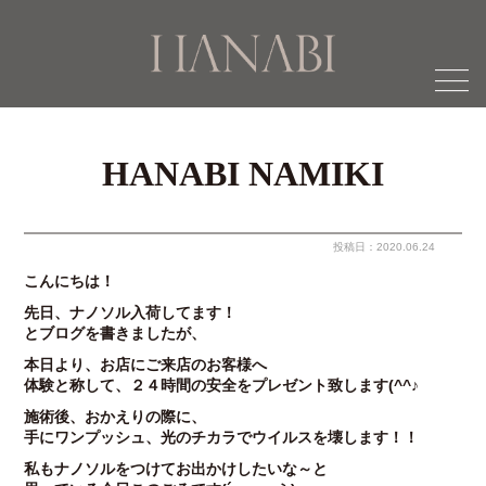
menu
HANABI NAMIKI
投稿日：2020.06.24
こんにちは！
先日、ナノソル入荷してます！
とブログを書きましたが、
本日より、お店にご来店のお客様へ
体験と称して、２４時間の安全をプレゼント致します(^^♪
施術後、おかえりの際に、
手にワンプッシュ、光のチカラでウイルスを壊します！！
私もナノソルをつけてお出かけしたいな～と