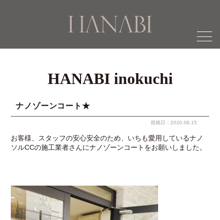
menu
HANABI inokuchi
ナノゾーンコート★
投稿日：2020.06.15
お客様、スタッフの安心安全のため、いちも愛用しているナノ
ソルCCの施工業者さんにナノゾーンコートをお願いしました。