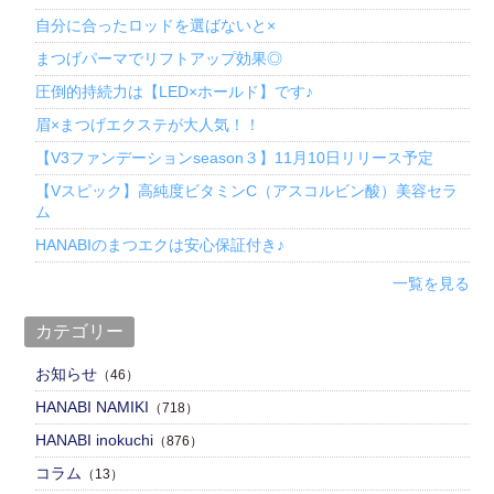
自分に合ったロッドを選ばないと×
まつげパーマでリフトアップ効果◎
圧倒的持続力は【LED×ホールド】です♪
眉×まつげエクステが大人気！！
【V3ファンデーションseason３】11月10日リリース予定
【Vスピック】高純度ビタミンC（アスコルビン酸）美容セラ
ム
HANABIのまつエクは安心保証付き♪
一覧を見る
カテゴリー
お知らせ
（46）
HANABI NAMIKI
（718）
HANABI inokuchi
（876）
コラム
（13）