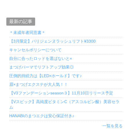
最新の記事
＊未成年者同意書＊
【3月限定】パリジェンヌラッシュリフト¥3300
キャンセルポリシーについて
自分に合ったロッドを選ばないと×
まつげパーマでリフトアップ効果◎
圧倒的持続力は【LED×ホールド】です♪
眉×まつげエクステが大人気！！
【V3ファンデーションseason３】11月10日リリース予定
【Vスピック】高純度ビタミンC（アスコルビン酸）美容セラ
ム
HANABIのまつエクは安心保証付き♪
一覧を見る