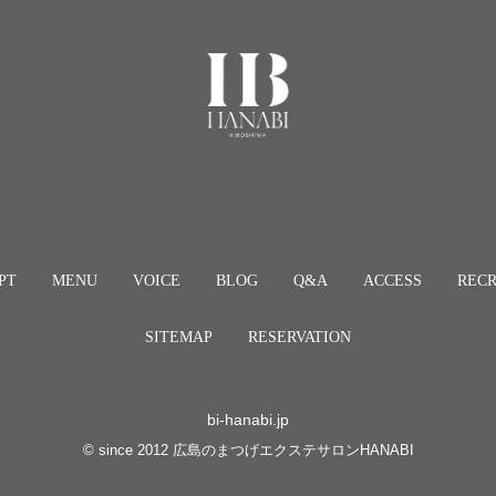
PT
MENU
VOICE
BLOG
Q&A
ACCESS
RECR
SITEMAP
RESERVATION
bi-hanabi.jp
© since
2012
広島のまつげエクステサロンHANABI