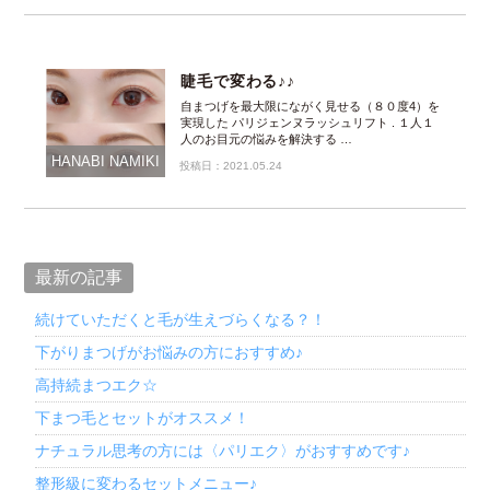
睫毛で変わる♪♪
自まつげを最大限にながく見せる（８０度4）を
実現した パリジェンヌラッシュリフト . １人１
人のお目元の悩みを解決する …
HANABI NAMIKI
投稿日：2021.05.24
最新の記事
続けていただくと毛が生えづらくなる？！
下がりまつげがお悩みの方におすすめ♪
高持続まつエク☆
下まつ毛とセットがオススメ！
ナチュラル思考の方には〈パリエク〉がおすすめです♪
整形級に変わるセットメニュー♪