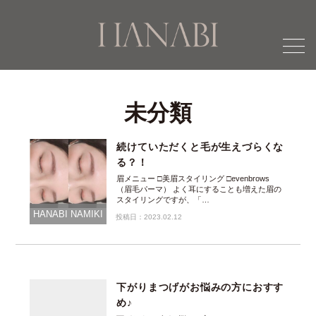
menu
未分類
続けていただくと毛が生えづらくな
る？！
眉メニュー □美眉スタイリング □evenbrows
（眉毛パーマ） よく耳にすることも増えた眉の
スタイリングですが、「…
HANABI NAMIKI
投稿日：2023.02.12
下がりまつげがお悩みの方におすす
め♪